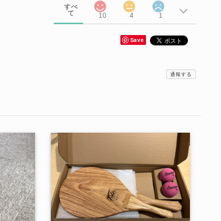
すべ
て
10
4
1
Save
通報する