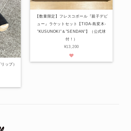
【数量限定】フレスコボール『親子デビ
ュー』ラケットセット【TIDA-島変木-
”KUSUNOKI”＆”SENDAN”】（公式球
付！）
¥13,200
黒グリップ）