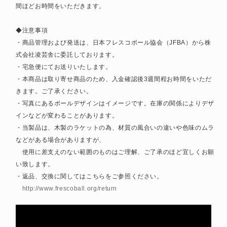
間ほどお時間をいただきます。
◆注意事項
・商品管理および発送は、日本フレスコボール協会（JFBA）から株
式会社凌芸舎に委託しております。
・宅急便にてお送りいたします。
・本商品は取り寄せ商品のため、入金確認後3週間程お時間をいただ
きます。ご了承ください。
・写真にあるボールデザインはイメージです。在庫の関係によりデザ
インなどが変わることがあります。
・当製品は、木製のラケットの為、材質の風合いの違いや色味のムラ
などがある場合がありますが、
使用に差支えのない範囲のものはご理解、ご了承のほど宜しくお願
い致します。
・返品、交換に関してはこちらをご参照ください。
http://www.frescoball.org/return